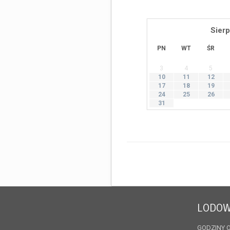
Sierp
PN
WT
ŚR
3
4
5
10
11
12
17
18
19
24
25
26
31
LODOW
GODZINY 